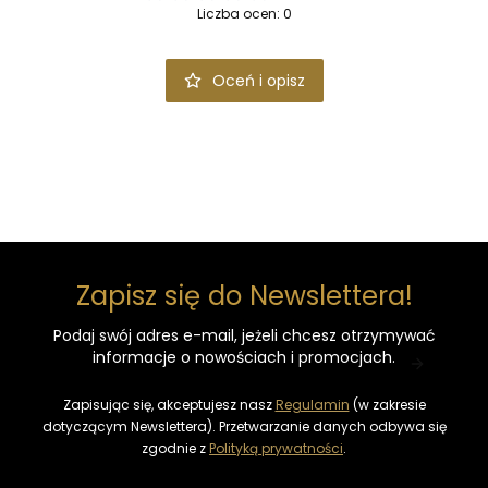
Liczba ocen: 0
Oceń i opisz
Zapisz się do Newslettera!
Podaj swój adres e-mail, jeżeli chcesz otrzymywać
informacje o nowościach i promocjach.
Zapisując się, akceptujesz nasz
Regulamin
(w zakresie
dotyczącym Newslettera). Przetwarzanie danych odbywa się
zgodnie z
Polityką prywatności
.