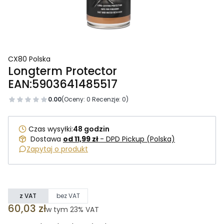
CX80 Polska
Longterm Protector
EAN:5903641485517
0.00
(Oceny: 0 Recenzje: 0)
Czas wysyłki:
48 godzin
Dostawa
od 11,99 zł
- DPD Pickup (Polska)
Zapytaj o produkt
z VAT
bez VAT
Cena
60,03 zł
w tym 23% VAT
w tym
23%
VAT