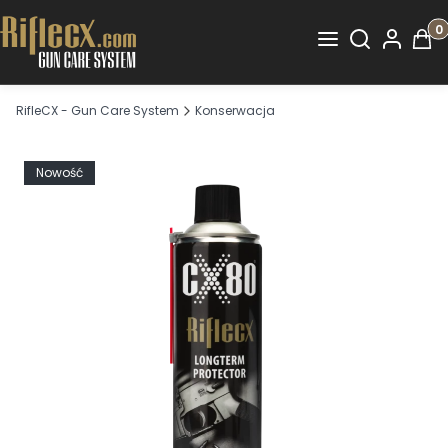
Otwórz wysz
Prod
RifleCX - Gun Care System
Konserwacja
Nowość